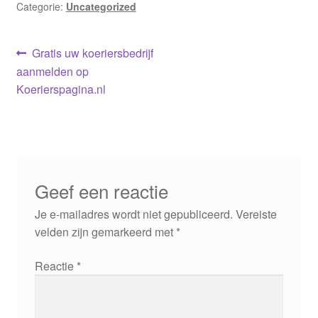
Categorie:
Uncategorized
Bericht
Vorig
Gratis uw koeriersbedrijf
bericht:
aanmelden op
navigatie
Koerierspagina.nl
Geef een reactie
Je e-mailadres wordt niet gepubliceerd.
Vereiste
velden zijn gemarkeerd met
*
Reactie
*