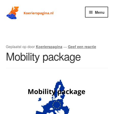
Ga
Ga
Menu
door
naar
naar
de
Home
navigatie
inhoud
Blog
Geplaatst op
door
Koerierspagina
—
Geef een reactie
Mobility package
Contact
Dashboard
Koeriersbedrijf aanmelden (gratis)
Koerierspagina
Links