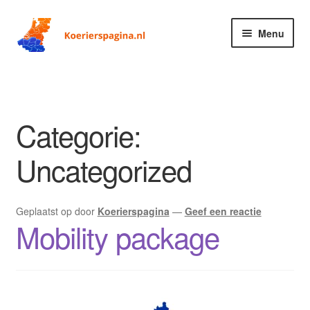
Ga
Ga
Menu
door
naar
naar
de
Home
navigatie
inhoud
Blog
Categorie:
Contact
Uncategorized
Dashboard
Geplaatst op
door
Koerierspagina
—
Geef een reactie
Koeriersbedrijf aanmelden (gratis)
Mobility package
Koerierspagina
Links