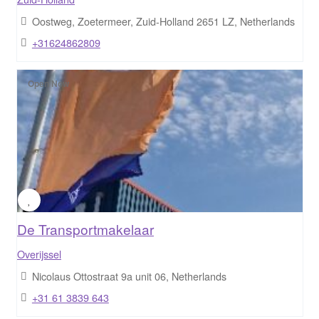
Oostweg, Zoetermeer, Zuid-Holland 2651 LZ, Netherlands
+31624862809
Open Now
De Transportmakelaar
Overijssel
Nicolaus Ottostraat 9a unit 06, Netherlands
+31 61 3839 643