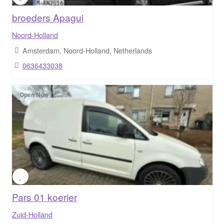
broeders Apagui
Noord-Holland
Amsterdam, Noord-Holland, Netherlands
0636433038
Open Now
Pars 01 koerier
Zuid-Holland