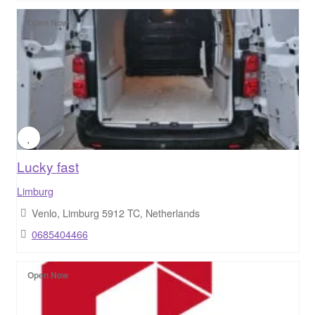
Open Now
Lucky fast
Limburg
Venlo, Limburg 5912 TC, Netherlands
0685404466
Open Now