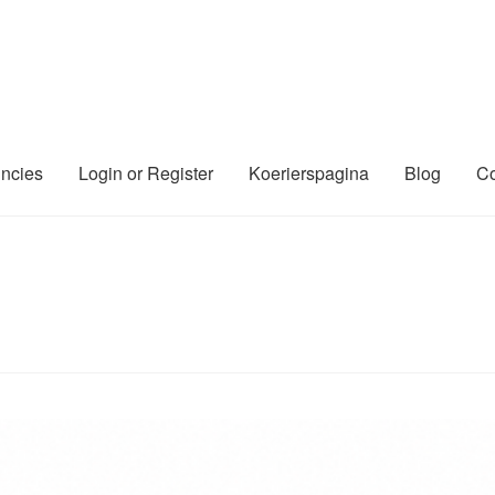
incies
Login or Register
Koerierspagina
Blog
Co
jf aanmelden (gratis)
Koerierspagina
Links
Login or Register
Prov